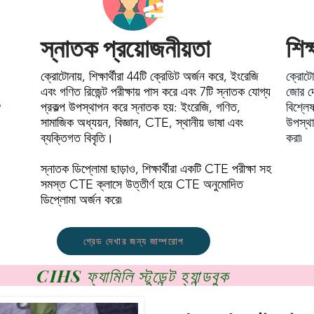
স্নাতক প্রয়োজনীয়তা
শিক
ক্রোটোনায়, শিক্ষার্থীরা 44টি ক্রেডিট অর্জন করে, ইংরেজি
ক্রোটো
এবং গণিত রিজেন্ট পরীক্ষায় পাস করে এবং 7টি স্নাতক যোগ্য
জোর দে
প্রকল্প উপস্থাপন করে স্নাতক হয়: ইংরেজি, গণিত,
বিশ্ল
সামাজিক অধ্যয়ন, বিজ্ঞান, CTE, স্থানীয় ভাষা এবং
উপস্থা
ব্যক্তিগত বিবৃতি।
করা৷
স্নাতক ডিপ্লোমা ছাড়াও, শিক্ষার্থীরা একটি CTE পরীক্ষা সহ
সমস্ত CTE ক্লাসে উত্তীর্ণ হয়ে CTE অনুমোদিত
ডিপ্লোমা অর্জন করে৷
গ্রেড দেখার জন্য জাম্পরোপ
CIHS ফ্যামিলি স্টুডেন্ট হ্যান্ডবুক